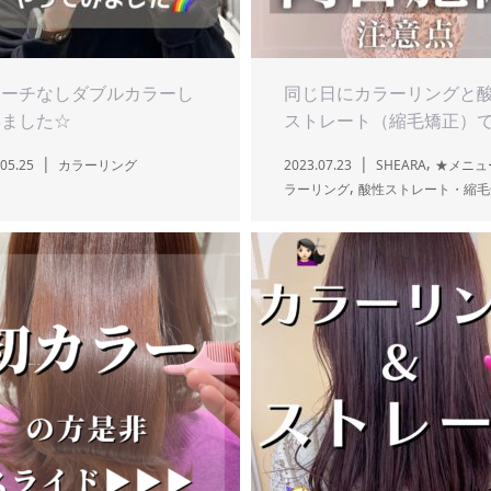
リーチなしダブルカラーし
同じ日にカラーリングと
みました☆
ストレート（縮毛矯正）で.
,
05.25
カラーリング
2023.07.23
SHEARA
★メニュ
,
ラーリング
酸性ストレート・縮毛