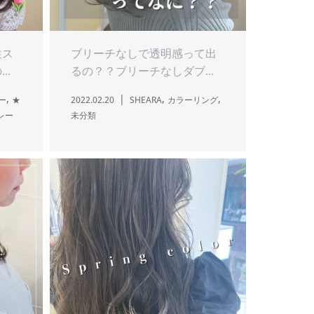
性ス
ブリーチなしで透明感って出
..
るの？？ブリーチなしダブ...
,
,
,
ー
★
2022.02.20
SHEARA
カラーリング
レー
未分類