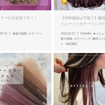
カラーの方必見です！！
【同時施術は可能？】酸
トレートとカラーリングの.
,
,
03.15
★髪の知識
カラーリン
2022.02.27
SHEARA
★メニュ
,
,
髪の知識
カラーリング
酸性スト
ト・縮毛矯正