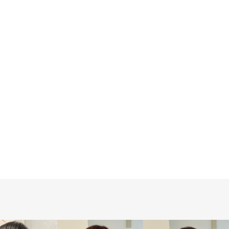
で可
赤味嫌いさんに 隠しハイライ
ト
,
,
ナッ
2020.01.27
SHEARA
★メニュー
★
,
,
髪の知識
お客様スナップ
カラーリング