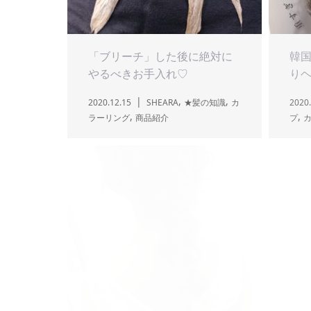
「ブリーチ」した後に絶対に
韓国
やるべきお手入れ♡
り
,
,
2020.12.15
SHEARA
★髪の知識
カ
2020.
,
,
ラーリング
商品紹介
プ