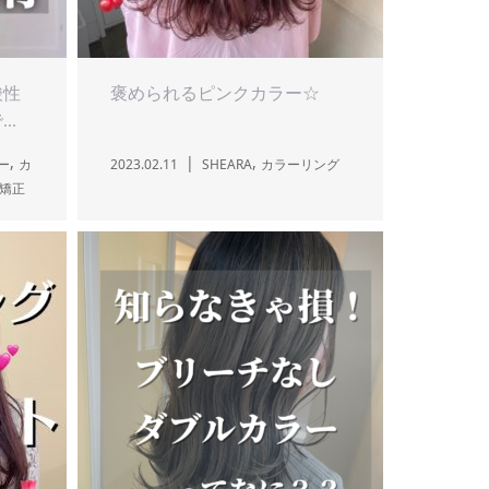
酸性
褒められるピンクカラー☆
..
,
,
ー
カ
2023.02.11
SHEARA
カラーリング
矯正