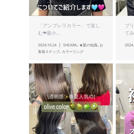
「アンブレラカラー」で楽し
ブ
む❤︎最小...
て
,
,
2024.10.24
SHEARA
★髪の知識
お
2024.
,
客様スナップ
カラーリング