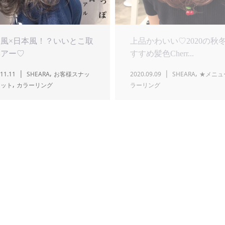
風×日本風！？いいとこ取
上品かわいい♡2020の秋
ヘアー♡
すすめ髪色Cherr...
,
,
11.11
SHEARA
お客様スナッ
2020.09.09
SHEARA
★メニュ
,
カット
カラーリング
ラーリング