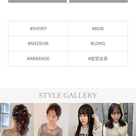
#SHORT
#BOB
#MEDIUM
#LONG
#ARRANGE
#髪質改善
STYLE GALLERY