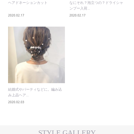
ヘアドネーションカット
なにそれ？泡立つの？ドライシャ
ンプー入荷...
2020.02.17
2020.02.17
結婚式やパーティなどに。編み込
み上品ヘア...
2020.02.03
STYLE GALLERY