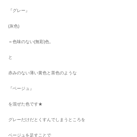
『グレー』
(灰色)
＝色味のない(無彩)色。
と
赤みのない薄い黄色と茶色のような
『ベージュ』
を混ぜた色です★
グレーだけだとくすんでしまうところを
ベージュを足すことで