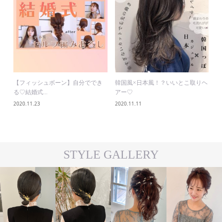
【フィッシュボーン】自分ででき
韓国風×日本風！？いいとこ取りヘ
る♡結婚式...
アー♡
2020.11.23
2020.11.11
STYLE GALLERY